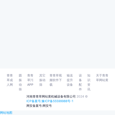
青青
圆
青青
其它
青青草视
输送
设
知
关于青青
草成
振
草污
振动
频软件下
提升
备
识
草网站黄
人网
动
APP
筛
载
设备
配
资
筛
件
讯
河南青青草网站黄机械设备有限公司
2024 ©
ICP备案号:豫ICP备55599988号-1
网安备案号:网安号
网站地图