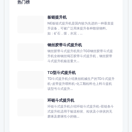
热门榜
板链提升机
NE板链式提升机是国内较为先进的一种垂直提
升设备，可被广泛用来提升各种散状物料。
如：矿石，煤，水泥，...
钢丝胶带斗式提升机
钢丝胶带斗式提升机简介TGD钢丝胶带斗式提
升机全称钢丝绳芯胶带斗式提升机，钢丝胶带
斗式提升机输送量大...
TD型斗式提升机
TD斗式提升机介绍奥创机械生产的TD斗式提升
机-皮带提升喂料机-化工颗粒料仓上料斗提机
该型号斗式提升...
环链斗式提升机
环链斗式提升机介绍环链斗式提升机-双链条斗
式提升机适用于输送粉状、粒状及小块状的无
磨琢及磨琢性小的物...