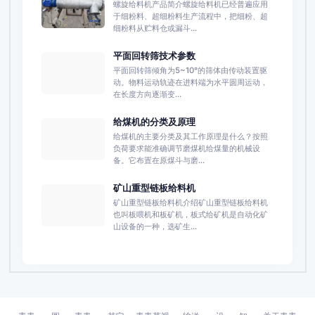
螺旋给料机产品简介螺旋给料机已经普遍应用
于细粉料、超细粉料生产流程中，把细粉、超
细粉料从贮料仓或漏斗...
平面回转筛技术参数
平面回转筛倾角为5~10°的筛体由传动装置驱
动。物料运动轨迹在进料端为水平圆周运动，
在长度方向逐渐变...
给煤机的分类及原理
给煤机的主要分类及其工作原理是什么？按照
负荷要求能准确调节磨煤机给煤量的机械设
备。它布置在原煤斗与磨...
矿山重型链板给料机
矿山重型链板给料机介绍矿山重型链板给料机
也叫板喂机和板矿机，板式给矿机是自动化矿
山设备的一种，选矿生...