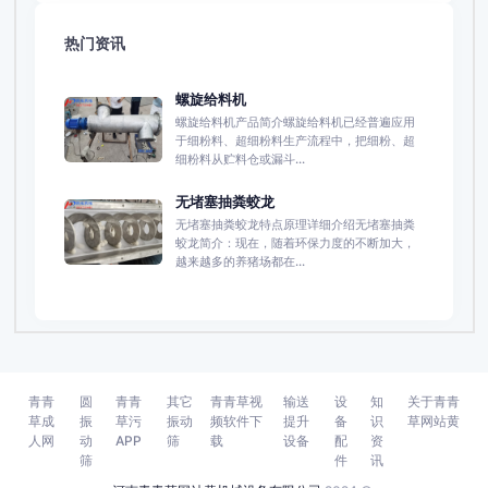
热门资讯
螺旋给料机
螺旋给料机产品简介螺旋给料机已经普遍应用
于细粉料、超细粉料生产流程中，把细粉、超
细粉料从贮料仓或漏斗...
无堵塞抽粪蛟龙
无堵塞抽粪蛟龙特点原理详细介绍无堵塞抽粪
蛟龙简介：现在，随着环保力度的不断加大，
越来越多的养猪场都在...
青青
圆
青青
其它
青青草视
输送
设
知
关于青青
草成
振
草污
振动
频软件下
提升
备
识
草网站黄
人网
动
APP
筛
载
设备
配
资
筛
件
讯