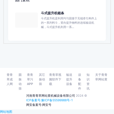
斗式提升机链条
斗式提升机是利用均匀固接于无端牵引构件上
的一系列料斗，竖向提升物料的连续输送机
械，斗式提升机利用一系...
青青
圆
青青
其它
青青草视
输送
设
知
关于青青
草成
振
草污
振动
频软件下
提升
备
识
草网站黄
人网
动
APP
筛
载
设备
配
资
筛
件
讯
河南青青草网站黄机械设备有限公司
2024 ©
ICP备案号:豫ICP备55599988号-1
网安备案号:网安号
网站地图