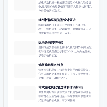
鳞板输送机是一种通用型固定式机械化输送设
备,它用钢板做运载槽体可用于大量散状物料及
单件重物的输送;尤...
埋刮板输送机选型设计要求
埋刮板输送机主要由封闭断面的壳体（机
槽）、刮板链条，驱动装置、张紧装置及安全
保护装置等部件组成。设备...
振动筛清网球种类
清网球是安装在振动筛冲孔板与网架中间,通过
循环往复跳动撞击子网(工作网)上黏附的物料,
以增加物料的透...
鳞板输送机的特点
鳞板输送机是矿山铸造行业常用的输送设备，
它可以输送比重大的矿石，石块，高温铸件，
废钢，废铁，冶金行业...
带式输送机的输送带和传动带有什...
青青草网站黄所说带式输送机的输送带和传动
带有什么区别输送机是一种摩擦驱动以连续方
式运输物料的机械。可以将物料...