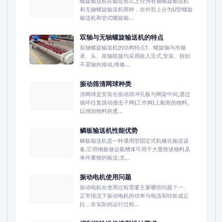
螺旋输送机在输送形式上分为有轴螺旋输送机
和无轴螺旋输送机两种，在外型上分为U型螺旋
输送机和管式螺旋输...
双轴与无轴螺旋输送机的特点
双轴螺旋输送机的结构特点1、螺旋轴与吊轴
承、头、尾轴联接均采用嵌入舌式,安装、拆卸
不需轴向移动,维修...
振动筛清网球种类
清网球是安装在振动筛冲孔板与网架中间,通过
循环往复跳动撞击子网(工作网)上黏附的物料,
以增加物料的透...
鳞板输送机性能优势
鳞板输送机是一种通用型固定式机械化输送设
备,它用钢板做运载槽体可用于大量散状物料及
单件重物的输送;尤...
振动电机使用问题
振动电机在使用过程需要主要哪些问题？一、
正常情况下振动电机的功率与电流和转矩成正
比，在实际的运行过程...