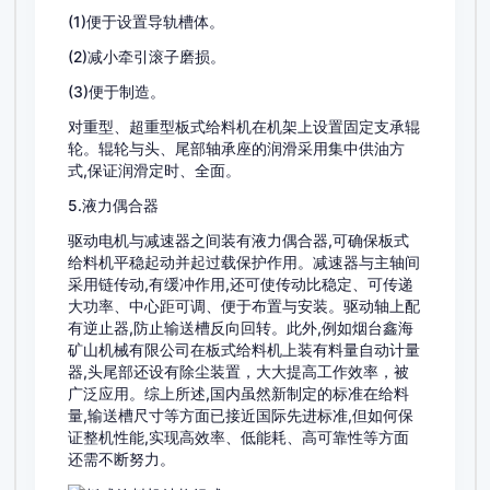
(1)便于设置导轨槽体。
(2)减小牵引滚子磨损。
(3)便于制造。
对重型、超重型板式给料机在机架上设置固定支承辊
轮。辊轮与头、尾部轴承座的润滑采用集中供油方
式,保证润滑定时、全面。
5.液力偶合器
驱动电机与减速器之间装有液力偶合器,可确保板式
给料机平稳起动并起过载保护作用。减速器与主轴间
采用链传动,有缓冲作用,还可使传动比稳定、可传递
大功率、中心距可调、便于布置与安装。驱动轴上配
有逆止器,防止输送槽反向回转。此外,例如烟台鑫海
矿山机械有限公司在板式给料机上装有料量自动计量
器,头尾部还设有除尘装置，大大提高工作效率，被
广泛应用。综上所述,国内虽然新制定的标准在给料
量,输送槽尺寸等方面已接近国际先进标准,但如何保
证整机性能,实现高效率、低能耗、高可靠性等方面
还需不断努力。