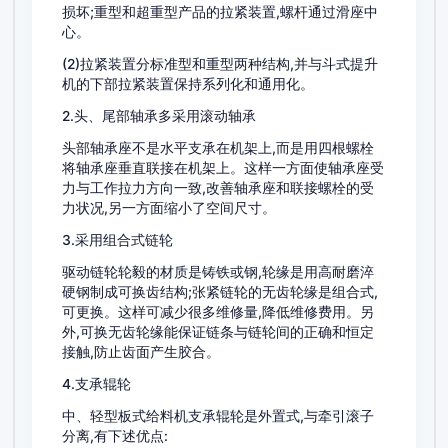
损坏;重型和超重型产品的拉紧装置,螺杆通过滑座中
心。
(2)拉紧装置分标准型和重型两种结构,并与斗式提升
机的下部拉紧装置保持系列化和通用化。
2.头、尾部轴承多采用滚动轴承
头部轴承座不是水平支承在机架上,而是用四根螺栓
将轴承座垂直联接在机架上。这样一方面使轴承座受
力与工作拉力方向一致,改善轴承座和联接螺栓的受
力状况,另一方面缩小了空间尺寸。
3.采用组合式链轮
驱动链轮轮毅的材质是铸铁或钢,轮缘是用高耐磨淬
硬钢制成可换齿结构;张紧链轮的无齿轮缘是组合式,
可更换。这样可减少很多维修量,降低维修费用。另
外,可换无齿轮缘能保证链条与链轮间的正确和恒定
接触,防止齿面产生胶合。
4.支承辊轮
中、轻型板式给料机支承辊轮是外置式,与牵引滚子
分离,有下述优点: