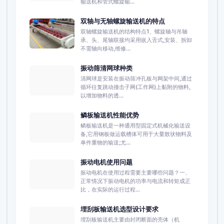
输送机和管式螺旋输...
双轴与无轴螺旋输送机的特点
双轴螺旋输送机的结构特点1、螺旋轴与吊轴
承、头、尾轴联接均采用嵌入舌式,安装、拆卸
不需轴向移动,维修...
振动筛清网球种类
清网球是安装在振动筛冲孔板与网架中间,通过
循环往复跳动撞击子网(工作网)上黏附的物料,
以增加物料的透...
鳞板输送机性能优势
鳞板输送机是一种通用型固定式机械化输送设
备,它用钢板做运载槽体可用于大量散状物料及
单件重物的输送;尤...
振动电机使用问题
振动电机在使用过程需要主要哪些问题？一、
正常情况下振动电机的功率与电流和转矩成正
比，在实际的运行过程...
埋刮板输送机选型设计要求
埋刮板输送机主要由封闭断面的壳体（机