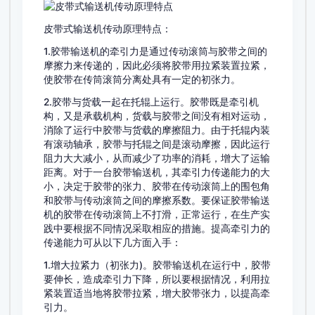
皮带式输送机传动原理特点：
1.胶带输送机的牵引力是通过传动滚筒与胶带之间的
摩擦力来传递的，因此必须将胶带用拉紧装置拉紧，
使胶带在传筒滚筒分离处具有一定的初张力。
2.胶带与货载一起在托辊上运行。胶带既是牵引机
构，又是承载机构，货载与胶带之间没有相对运动，
消除了运行中胶带与货载的摩擦阻力。由于托辊内装
有滚动轴承，胶带与托辊之间是滚动摩擦，因此运行
阻力大大减小，从而减少了功率的消耗，增大了运输
距离。对于一台胶带输送机，其牵引力传递能力的大
小，决定于胶带的张力、胶带在传动滚筒上的围包角
和胶带与传动滚筒之间的摩擦系数。要保证胶带输送
机的胶带在传动滚筒上不打滑，正常运行，在生产实
践中要根据不同情况采取相应的措施。提高牵引力的
传递能力可从以下几方面入手：
1.增大拉紧力（初张力)。胶带输送机在运行中，胶带
要伸长，造成牵引力下降，所以要根据情况，利用拉
紧装置适当地将胶带拉紧，增大胶带张力，以提高牵
引力。