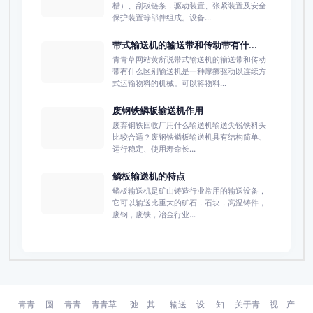
槽）、刮板链条，驱动装置、张紧装置及安全
保护装置等部件组成。设备...
带式输送机的输送带和传动带有什...
青青草网站黄所说带式输送机的输送带和传动
带有什么区别输送机是一种摩擦驱动以连续方
式运输物料的机械。可以将物料...
废钢铁鳞板输送机作用
废弃钢铁回收厂用什么输送机输送尖锐铁料头
比较合适？废钢铁鳞板输送机具有结构简单、
运行稳定、使用寿命长...
鳞板输送机的特点
鳞板输送机是矿山铸造行业常用的输送设备，
它可以输送比重大的矿石，石块，高温铸件，
废钢，废铁，冶金行业...
青青
圆
青青
青青草
弛
其
输送
设
知
关于青
视
产