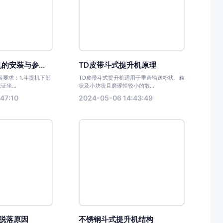
的安装与参...
TD皮带斗式提升机原理
求：1.斗提机下部
TD皮带斗式提升机适用于垂直输送粉状、粒
证坐...
状及小块状且磨琢性较小的散...
47:10
2024-05-06 14:43:49
脱落原因
不锈钢斗式提升机结构