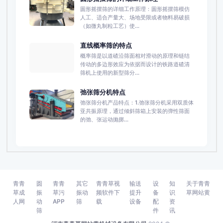
圆形摇摆筛的详细工作原理：圆形摇摆筛模仿
人工、适合产量大、场地受限或者物料易破损
（如微丸制粒工艺）使...
直线概率筛的特点
概率筛是以道碴沿筛面相对滑动的原理和链结
传动的多边形效应为依据而设计的铁路道碴清
筛机上使用的新型筛分...
弛张筛分机特点
弛张筛分机产品特点：1.弛张筛分机采用双质体
亚共振原理，通过倾斜筛箱上安装的弹性筛面
的弛、张运动抛掷...
青青
圆
青青
其它
青青草视
输送
设
知
关于青青
草成
振
草污
振动
频软件下
提升
备
识
草网站黄
人网
动
APP
筛
载
设备
配
资
筛
件
讯