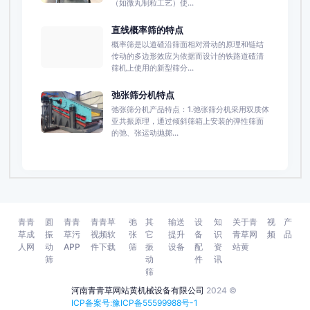
（如微丸制粒工艺）使...
直线概率筛的特点
概率筛是以道碴沿筛面相对滑动的原理和链结
传动的多边形效应为依据而设计的铁路道碴清
筛机上使用的新型筛分...
弛张筛分机特点
弛张筛分机产品特点：1.弛张筛分机采用双质体
亚共振原理，通过倾斜筛箱上安装的弹性筛面
的弛、张运动抛掷...
青青
圆
青青
青青草
弛
其
输送
设
知
关于青
视
产
草成
振
草污
视频软
张
它
提升
备
识
青草网
频
品
人网
动
APP
件下载
筛
振
设备
配
资
站黄
筛
动
件
讯
筛
河南青青草网站黄机械设备有限公司
2024 ©
ICP备案号:豫ICP备55599988号-1