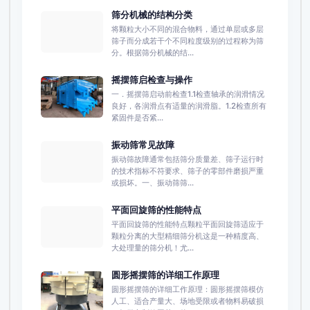
筛分机械的结构分类
将颗粒大小不同的混合物料，通过单层或多层
筛子而分成若干个不同粒度级别的过程称为筛
分。根据筛分机械的结...
摇摆筛启检查与操作
一．摇摆筛启动前检查1.1检查轴承的润滑情况
良好，各润滑点有适量的润滑脂。1.2检查所有
紧固件是否紧...
振动筛常见故障
振动筛故障通常包括筛分质量差、筛子运行时
的技术指标不符要求、筛子的零部件磨损严重
或损坏。一、振动筛筛...
平面回旋筛的性能特点
平面回旋筛的性能特点颗粒平面回旋筛适应于
颗粒分离的大型精细筛分机这是一种精度高、
大处理量的筛分机！尤...
圆形摇摆筛的详细工作原理
圆形摇摆筛的详细工作原理：圆形摇摆筛模仿
人工、适合产量大、场地受限或者物料易破损