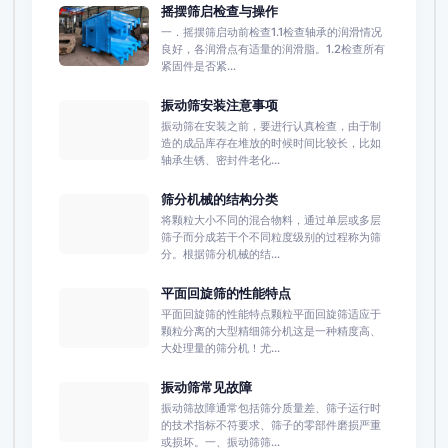
摇摆筛启检查与操作
一．摇摆筛启动前检查1.1检查轴承的润滑情况
良好，各润滑点有适量的润滑脂。1.2检查所有
紧固件是否紧...
振动筛安装注意事项
振动筛在安装之前，要进行认真检查，由于制
造的成品库存在堆放的时候时间比较长，比如
轴承生锈、密封件老化...
筛分机械的结构分类
将颗粒大小不同的混合物料，通过单层或多层
筛子而分成若干个不同粒度级别的过程称为筛
分。根据筛分机械的结...
平面回旋筛的性能特点
平面回旋筛的性能特点颗粒平面回旋筛适应于
颗粒分离的大型精细筛分机这是一种精度高、
大处理量的筛分机！尤...
振动筛常见故障
振动筛故障通常包括筛分质量差、筛子运行时
的技术指标不符要求、筛子的零部件磨损严重
或损坏。一、振动筛筛...