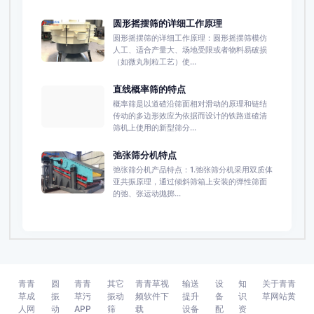
圆形摇摆筛的详细工作原理
圆形摇摆筛的详细工作原理：圆形摇摆筛模仿
人工、适合产量大、场地受限或者物料易破损
（如微丸制粒工艺）使...
直线概率筛的特点
概率筛是以道碴沿筛面相对滑动的原理和链结
传动的多边形效应为依据而设计的铁路道碴清
筛机上使用的新型筛分...
弛张筛分机特点
弛张筛分机产品特点：1.弛张筛分机采用双质体
亚共振原理，通过倾斜筛箱上安装的弹性筛面
的弛、张运动抛掷...
青青
圆
青青
其它
青青草视
输送
设
知
关于青青
草成
振
草污
振动
频软件下
提升
备
识
草网站黄
人网
动
APP
筛
载
设备
配
资