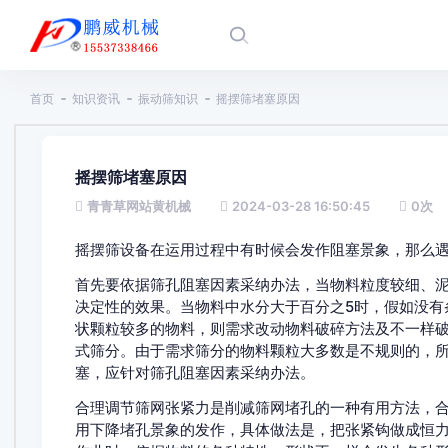
首页
知识资讯
振动筛知识
摇摆筛堵塞原因
摇摆筛堵塞原因
青青草网站黄机械
2024-03-28 16:50:45
0
次
摇摆筛设备在运用过程中有时候会发作阻塞景象，那么遇到这
首先要依据筛孔阻塞因素采纳办法，当物料粒度较细、泥质
决定性的效果。当物料中水分大于百分之5时，假如没有条件
状颗粒较多的物料，则需求改动物料破碎方法及不一样破碎
式筛分。由于需求筛分的物料颗粒大多数是不规则的，所
塞，应针对筛孔阻塞因素采纳办法。
合理调节筛网张紧力是削减筛网堵孔的一种有用方法，
用下降堵孔景象的发作，具体做法是，把张紧钩做成恒力张