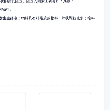
形状的筛孔阻塞。阻塞的因素主要有如下几点：
料。
会发生生静电；物料具有纤维质的物料；片状颗粒较多；物料
。