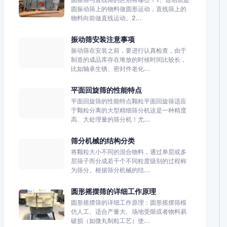
圆振动筛上的物料做圆形运动，直线筛上的
物料向前做直线运动。2...
振动筛安装注意事项
振动筛在安装之前，要进行认真检查，由于
制造的成品库存在堆放的时候时间比较长，
比如轴承生锈、密封件老化...
平面回旋筛的性能特点
平面回旋筛的性能特点颗粒平面回旋筛适应
于颗粒分离的大型精细筛分机这是一种精度
高、大处理量的筛分机！尤...
筛分机械的结构分类
将颗粒大小不同的混合物料，通过单层或多
层筛子而分成若干个不同粒度级别的过程称
为筛分。根据筛分机械的结...
圆形摇摆筛的详细工作原理
圆形摇摆筛的详细工作原理：圆形摇摆筛模
仿人工、适合产量大、场地受限或者物料易
破损（如微丸制粒工艺）使...