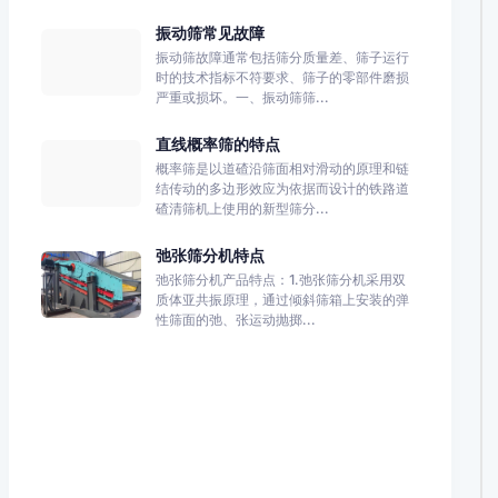
振动筛常见故障
振动筛故障通常包括筛分质量差、筛子运行
时的技术指标不符要求、筛子的零部件磨损
严重或损坏。一、振动筛筛...
直线概率筛的特点
概率筛是以道碴沿筛面相对滑动的原理和链
结传动的多边形效应为依据而设计的铁路道
碴清筛机上使用的新型筛分...
弛张筛分机特点
弛张筛分机产品特点：1.弛张筛分机采用双
质体亚共振原理，通过倾斜筛箱上安装的弹
性筛面的弛、张运动抛掷...