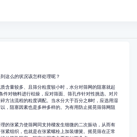
么的状况该怎样处理呢？
含量较多、且筛分粒度较小时，水分对筛网的阻塞就起
对物料进行枯燥，应对筛面、筛孔作针对性挑选。对片
方法流程的粒度调配。当水分大于百分之8时，应选用湿
以，阻塞因素也是多种多样的。为有用防止摇晃筛筛网阻
合理的张紧力使筛网同支持樑发生细微的二次振动，从而有
紧组织，也就是在张紧螺栓上加装绷簧。摇晃筛在正常