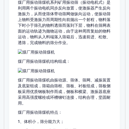
煤厂用振动筛煤机系列矿用振动筛（振动电机式）是
利用两个振动电机同步反向放置，使激振器产生反向
激振力，从而使筛体带动筛网做纵向运动，使振动筛
上物料受激振力而周期性向前抛出一个射程，物料落
下时小于筛孔的物料透筛而落到下层，物料在筛网表
面的运动轨迹为抛物运动，由于这种周而复始的物料
运动，物料从入料端落入筛箱后，迅速前进、松散、
透筛，完成物料的筛分作业。
煤厂用振动筛煤机结构组成：
煤厂用振动筛煤机由振动源、筛体、筛网、减振装置
及底架组成，筛箱由筛框、筛板、衬板组成，筛板侧
板采用优质钢板制作而成，侧板和横梁、激振器底座
采用高强度螺栓或环槽铆钉连接，结构合理，坚固耐
用。
煤厂用振动筛煤机特点：
1、体积小，筛分能力大；