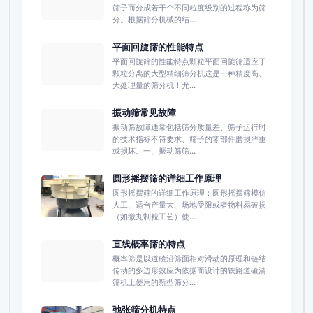
筛子而分成若干个不同粒度级别的过程称为筛
分。根据筛分机械的结...
平面回旋筛的性能特点
平面回旋筛的性能特点颗粒平面回旋筛适应于
颗粒分离的大型精细筛分机这是一种精度高、
大处理量的筛分机！尤...
振动筛常见故障
振动筛故障通常包括筛分质量差、筛子运行时
的技术指标不符要求、筛子的零部件磨损严重
或损坏。一、振动筛筛...
圆形摇摆筛的详细工作原理
圆形摇摆筛的详细工作原理：圆形摇摆筛模仿
人工、适合产量大、场地受限或者物料易破损
（如微丸制粒工艺）使...
直线概率筛的特点
概率筛是以道碴沿筛面相对滑动的原理和链结
传动的多边形效应为依据而设计的铁路道碴清
筛机上使用的新型筛分...
弛张筛分机特点