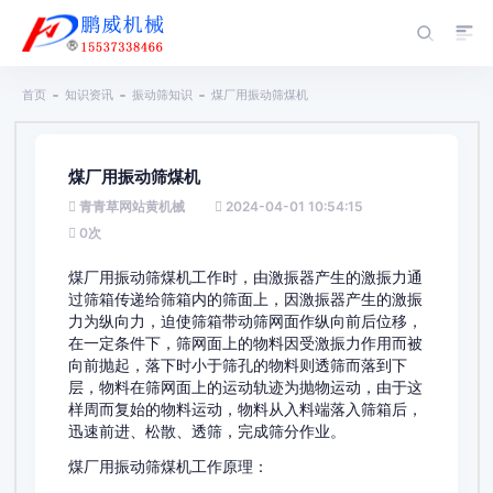
首页
知识资讯
振动筛知识
煤厂用振动筛煤机
煤厂用振动筛煤机
青青草网站黄机械
2024-04-01 10:54:15
0
次
煤厂用振动筛煤机工作时，由激振器产生的激振力通
过筛箱传递给筛箱内的筛面上，因激振器产生的激振
力为纵向力，迫使筛箱带动筛网面作纵向前后位移，
在一定条件下，筛网面上的物料因受激振力作用而被
向前抛起，落下时小于筛孔的物料则透筛而落到下
层，物料在筛网面上的运动轨迹为抛物运动，由于这
样周而复始的物料运动，物料从入料端落入筛箱后，
迅速前进、松散、透筛，完成筛分作业。
煤厂用振动筛煤机工作原理：