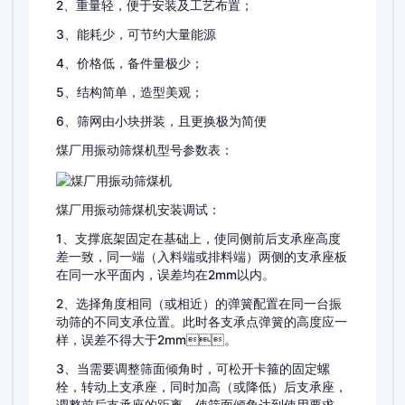
2、重量轻，便于安装及工艺布置；
3、能耗少，可节约大量能源
4、价格低，备件量极少；
5、结构简单，造型美观；
6、筛网由小块拼装，且更换极为简便
煤厂用振动筛煤机型号参数表：
煤厂用振动筛煤机安装调试：
1、支撑底架固定在基础上，使同侧前后支承座高度
差一致，同一端（入料端或排料端）两侧的支承座板
在同一水平面内，误差均在2mm以内。
2、选择角度相同（或相近）的弹簧配置在同一台振
动筛的不同支承位置。此时各支承点弹簧的高度应一
样，误差不得大于2mm。
3、当需要调整筛面倾角时，可松开卡箍的固定螺
栓，转动上支承座，同时加高（或降低）后支承座，
调整前后支承座的距离，使筛面倾角达到使用要求。