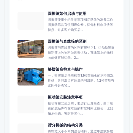
圆振筛如何启动与使用
圆振筛使用中的注意事项和启动前的准备工作
圆振动筛具有使用寿命长，筛分材料非常快等
特点。许多客户购买后...
圆振筛与直线筛的区别
圆振筛与直线筛的区别有哪些？1、运动轨迹圆
振动筛上的物料做圆形运动，直线筛上的物料
向前做直线运动。2...
摇摆筛启检查与操作
一．摇摆筛启动前检查1.1检查轴承的润滑情况
良好，各润滑点有适量的润滑脂。1.2检查所有
紧固件是否紧...
振动筛安装注意事项
振动筛在安装之前，要进行认真检查，由于制
造的成品库存在堆放的时候时间比较长，比如
轴承生锈、密封件老化...
筛分机械的结构分类
将颗粒大小不同的混合物料，通过单层或多层