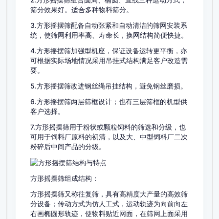
2.方形摇摆筛组合圆周、椭圆、直线三种运动方式，
筛分效果好。适合多种物料筛分。
3.方形摇摆筛配备自动张紧和自动清洁的筛网安装系
统，使筛网利用率高、寿命长，换网结构简便快捷。
4.方形摇摆筛加强型机座，保证设备运转更平衡，亦
可根据实际场地情况采用吊挂式结构满足客户改造需
要。
5.方形摇摆筛改进钢丝绳吊挂结构，避免钢丝磨损。
6.方形摇摆筛两层筛框设计；也有三层筛框的机型供
客户选择。
7.方形摇摆筛用于粉状或颗粒饲料的筛选和分级，也
可用于饲料厂原料的初清，以及大、中型饲料厂二次
粉碎后中间产品的分级。
方形摇摆筛组成结构：
方形摇摆筛又称往复筛，具有高精度大产量的高效筛
分设备；传动方式为仿人工式，运动轨迹为向前向左
右画椭圆形轨迹，使物料贴近网面，在筛网上面采用