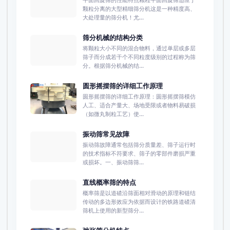
平面回旋筛的性能特点颗粒平面回旋筛适应于
颗粒分离的大型精细筛分机这是一种精度高、
大处理量的筛分机！尤...
筛分机械的结构分类
将颗粒大小不同的混合物料，通过单层或多层
筛子而分成若干个不同粒度级别的过程称为筛
分。根据筛分机械的结...
圆形摇摆筛的详细工作原理
圆形摇摆筛的详细工作原理：圆形摇摆筛模仿
人工、适合产量大、场地受限或者物料易破损
（如微丸制粒工艺）使...
振动筛常见故障
振动筛故障通常包括筛分质量差、筛子运行时
的技术指标不符要求、筛子的零部件磨损严重
或损坏。一、振动筛筛...
直线概率筛的特点
概率筛是以道碴沿筛面相对滑动的原理和链结
传动的多边形效应为依据而设计的铁路道碴清
筛机上使用的新型筛分...