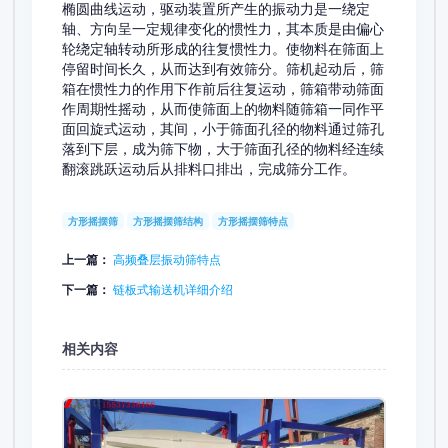
椭圆曲线运动，驱动装置所产生的振动力是一绕定
轴、方向呈一定规律变化的惯性力，其本质是由偏心
轮绕定轴转动所形成的往复惯性力。使物料在筛面上
停留时间长久，从而达到有效筛分。筛机起动后，筛
箱在惯性力的作用下作前后往复运动，筛箱带动筛面
作周期性摇动，从而使筛面上的物料随筛箱一同作平
面回旋式运动，其间，小于筛面孔径的物料通过筛孔
落到下层，成为筛下物，大于筛面孔径的物料经连续
翻滚跳跃运动后从排料口排出，完成筛分工作。
方形摇摆筛
方形摇摆筛结构
方形摇摆筛特点
上一篇：
高频叠层振动筛特点
下一篇：
链板式输送机详细介绍
相关内容