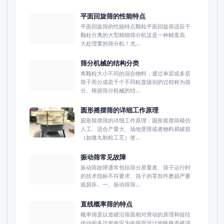
平面回旋筛的性能特点
平面回旋筛的性能特点颗粒平面回旋筛适应于
颗粒分离的大型精细筛分机这是一种精度高、
大处理量的筛分机！尤...
筛分机械的结构分类
将颗粒大小不同的混合物料，通过单层或多层
筛子而分成若干个不同粒度级别的过程称为筛
分。根据筛分机械的结...
圆形摇摆筛的详细工作原理
圆形摇摆筛的详细工作原理：圆形摇摆筛模仿
人工、适合产量大、场地受限或者物料易破损
（如微丸制粒工艺）使...
振动筛常见故障
振动筛故障通常包括筛分质量差、筛子运行时
的技术指标不符要求、筛子的零部件磨损严重
或损坏。一、振动筛筛...
直线概率筛的特点
概率筛是以道碴沿筛面相对滑动的原理和链结
传动的多边形效应为依据而设计的铁路道碴清