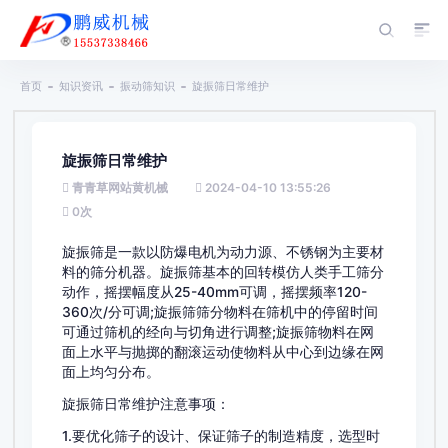
首页
知识资讯
振动筛知识
旋振筛日常维护
旋振筛日常维护
青青草网站黄机械
2024-04-10 13:55:26
0
次
旋振筛是一款以防爆电机为动力源、不锈钢为主要材
料的筛分机器。旋振筛基本的回转模仿人类手工筛分
动作，摇摆幅度从25-40mm可调，摇摆频率120-
360次/分可调;旋振筛筛分物料在筛机中的停留时间
可通过筛机的经向与切角进行调整;旋振筛物料在网
面上水平与抛掷的翻滚运动使物料从中心到边缘在网
面上均匀分布。
旋振筛日常维护注意事项：
1.要优化筛子的设计、保证筛子的制造精度，选型时