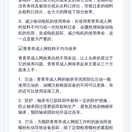
多物料，超出筛分机所能承受的筛分负荷，使物料还
没有来得及被筛分就从出料口排出，导致过多的细料
从粗料口排出，会大大的降低了筛分效率。
3、减少振动电机的使用寿命：在使用青青草成人网
时投料不均匀或一次性投料过多，会骤然增加振动电
机的负荷，造成电机损坏、减少电机的使用寿命，这
一点是最为严重的。
青青草成人网效果自然不用多说，让人头疼的莫过于
它的保养问题。青青草成人网保养起来主要从三个方
面来入手：
1、注油：青青草成人网的轴承等润滑部位注油一般
使用注油的，油嘴注射根据设备的不同可以更换，有
的还可以使用连接工具。
2、防护：轴承等已损坏部件都有一定的防护措施，
防止轴承因过度磨损而影响生产，避免其他杂物碰坏
轴承，预防轴承因转动升温过高等。
3、打压：为预防青青草成人网因工作时的振动而使
螺栓松动导致设备损坏，除了定期检查螺栓的紧固程