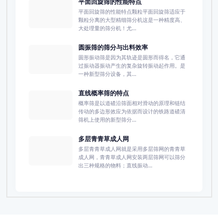
平面回旋筛的性能特点
平面回旋筛的性能特点颗粒平面回旋筛适应于
颗粒分离的大型精细筛分机这是一种精度高、
大处理量的筛分机！尤...
圆振筛的筛分与出料效率
圆形振动筛是因为其轨迹是圆形而得名，它通
过振动器振动产生的复杂旋转振动起作用。是
一种新型筛分设备，其...
直线概率筛的特点
概率筛是以道碴沿筛面相对滑动的原理和链结
传动的多边形效应为依据而设计的铁路道碴清
筛机上使用的新型筛分...
多层青青草成人网
多层青青草成人网就是采用多层筛网的青青草
成人网，青青草成人网安装两层筛网可以筛分
出三种规格的物料；直线振动...