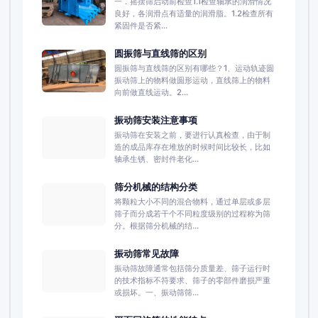
一．摇摆筛启动前检查1.1检查轴承的润滑情况
良好，各润滑点有适量的润滑脂。1.2检查所有
紧固件是否紧...
圆振筛与直线筛的区别
圆振筛与直线筛的区别有哪些？1、运动轨迹圆
振动筛上的物料做圆形运动，直线筛上的物料
向前做直线运动。2...
振动筛安装注意事项
振动筛在安装之前，要进行认真检查，由于制
造的成品库存在堆放的时候时间比较长，比如
轴承生锈、密封件老化...
筛分机械的结构分类
将颗粒大小不同的混合物料，通过单层或多层
筛子而分成若干个不同粒度级别的过程称为筛
分。根据筛分机械的结...
振动筛常见故障
振动筛故障通常包括筛分质量差、筛子运行时
的技术指标不符要求、筛子的零部件磨损严重
或损坏。一、振动筛筛...