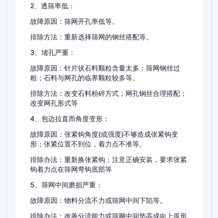
2、透筛率低：
故障原因：筛网开孔率低等。
排除方法：重新选择筛网的钢丝搭配等。
3、堵孔严重：
故障原因：针片状石料颗粒含量太多；筛网钢丝过
粗；石料与网孔的临界颗粒较多等。
排除方法：改变石料粉碎方式；网孔钢丝合理搭配；
改变网孔形式等
4、包边拉直而角度变形：
故障原因：张紧钩角度(或强度)不够造成张紧钩变
形；张紧位置不到位，着力点不准等。
排除办法：重新换张紧钩；注意正确安装，要求张紧
钩着力点在筛网弯钩底部等
5、筛网中间磨损严重：
故障原因：物料分流不力或筛网中间下陷等。
排除办法：改善分流能力或筛网中间垫高成向上弧形