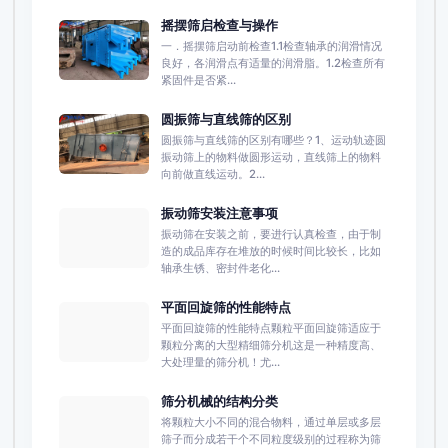
摇摆筛启检查与操作
一．摇摆筛启动前检查1.1检查轴承的润滑情况
良好，各润滑点有适量的润滑脂。1.2检查所有
紧固件是否紧...
圆振筛与直线筛的区别
圆振筛与直线筛的区别有哪些？1、运动轨迹圆
振动筛上的物料做圆形运动，直线筛上的物料
向前做直线运动。2...
振动筛安装注意事项
振动筛在安装之前，要进行认真检查，由于制
造的成品库存在堆放的时候时间比较长，比如
轴承生锈、密封件老化...
平面回旋筛的性能特点
平面回旋筛的性能特点颗粒平面回旋筛适应于
颗粒分离的大型精细筛分机这是一种精度高、
大处理量的筛分机！尤...
筛分机械的结构分类
将颗粒大小不同的混合物料，通过单层或多层
筛子而分成若干个不同粒度级别的过程称为筛