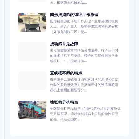
分。根据筛分机械的结...
圆形摇摆筛的详细工作原理
圆形摇摆筛的详细工作原理：圆形摇摆筛模仿
人工、适合产量大、场地受限或者物料易破损
（如微丸制粒工艺）使...
振动筛常见故障
振动筛故障通常包括筛分质量差、筛子运行时
的技术指标不符要求、筛子的零部件磨损严重
或损坏。一、振动筛筛...
直线概率筛的特点
概率筛是以道碴沿筛面相对滑动的原理和链结
传动的多边形效应为依据而设计的铁路道碴清
筛机上使用的新型筛分...
弛张筛分机特点
弛张筛分机产品特点：1.弛张筛分机采用双质体
亚共振原理，通过倾斜筛箱上安装的弹性筛面
的弛、张运动抛掷...