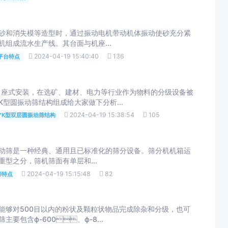
和消失模等造型时，通过振动电机带动机体振动使砂充分紧
机组成流水生产线。其台面与机座...
2024-04-19 15:40:40
136
平台特点
座式安装，在选矿、建材、电力等行业作为物料的分级设备被
K型圆振动筛结构组成给大家做下分析...
2024-04-19 15:38:54
105
YK型双层圆振动筛结构
筛是一种经典、通用且已标准化的筛分设备。筛分机机箱运
和重型之分，筛机筛面有单层和...
2024-04-19 15:15:48
82
筛特点
，能够对500目以内的粉状及颗粒状物品完成除杂和分级，也可
筛主要包含ф-600、ф-8...