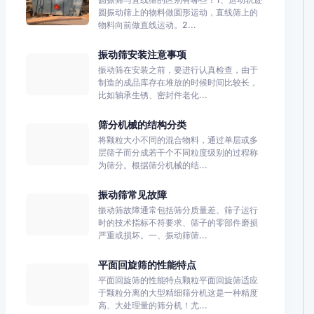
圆振动筛上的物料做圆形运动，直线筛上的
物料向前做直线运动。2...
振动筛安装注意事项
振动筛在安装之前，要进行认真检查，由于
制造的成品库存在堆放的时候时间比较长，
比如轴承生锈、密封件老化...
筛分机械的结构分类
将颗粒大小不同的混合物料，通过单层或多
层筛子而分成若干个不同粒度级别的过程称
为筛分。根据筛分机械的结...
振动筛常见故障
振动筛故障通常包括筛分质量差、筛子运行
时的技术指标不符要求、筛子的零部件磨损
严重或损坏。一、振动筛筛...
平面回旋筛的性能特点
平面回旋筛的性能特点颗粒平面回旋筛适应
于颗粒分离的大型精细筛分机这是一种精度
高、大处理量的筛分机！尤...