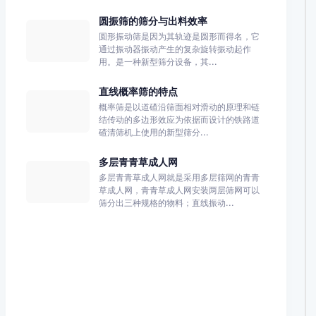
圆振筛的筛分与出料效率
圆形振动筛是因为其轨迹是圆形而得名，它
通过振动器振动产生的复杂旋转振动起作
用。是一种新型筛分设备，其...
直线概率筛的特点
概率筛是以道碴沿筛面相对滑动的原理和链
结传动的多边形效应为依据而设计的铁路道
碴清筛机上使用的新型筛分...
多层青青草成人网
多层青青草成人网就是采用多层筛网的青青
草成人网，青青草成人网安装两层筛网可以
筛分出三种规格的物料；直线振动...