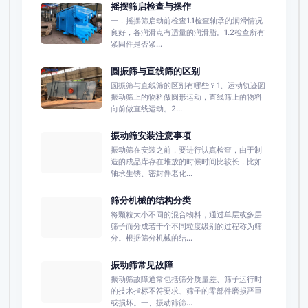
摇摆筛启检查与操作
一．摇摆筛启动前检查1.1检查轴承的润滑情况
良好，各润滑点有适量的润滑脂。1.2检查所有
紧固件是否紧...
圆振筛与直线筛的区别
圆振筛与直线筛的区别有哪些？1、运动轨迹圆
振动筛上的物料做圆形运动，直线筛上的物料
向前做直线运动。2...
振动筛安装注意事项
振动筛在安装之前，要进行认真检查，由于制
造的成品库存在堆放的时候时间比较长，比如
轴承生锈、密封件老化...
筛分机械的结构分类
将颗粒大小不同的混合物料，通过单层或多层
筛子而分成若干个不同粒度级别的过程称为筛
分。根据筛分机械的结...
振动筛常见故障
振动筛故障通常包括筛分质量差、筛子运行时
的技术指标不符要求、筛子的零部件磨损严重
或损坏。一、振动筛筛...