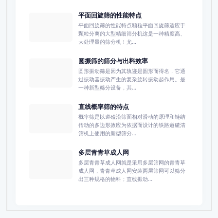
平面回旋筛的性能特点
平面回旋筛的性能特点颗粒平面回旋筛适应于
颗粒分离的大型精细筛分机这是一种精度高、
大处理量的筛分机！尤...
圆振筛的筛分与出料效率
圆形振动筛是因为其轨迹是圆形而得名，它通
过振动器振动产生的复杂旋转振动起作用。是
一种新型筛分设备，其...
直线概率筛的特点
概率筛是以道碴沿筛面相对滑动的原理和链结
传动的多边形效应为依据而设计的铁路道碴清
筛机上使用的新型筛分...
多层青青草成人网
多层青青草成人网就是采用多层筛网的青青草
成人网，青青草成人网安装两层筛网可以筛分
出三种规格的物料；直线振动...