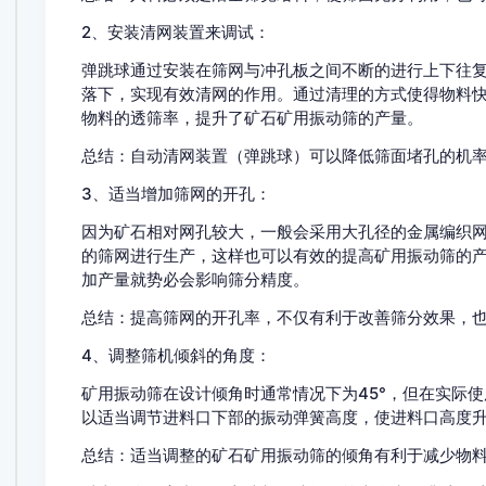
2、安装清网装置来调试：
弹跳球通过安装在筛网与冲孔板之间不断的进行上下往复跳动撞
落下，实现有效清网的作用。通过清理的方式使得物料快
物料的透筛率，提升了矿石矿用振动筛的产量。
总结：自动清网装置（弹跳球）可以降低筛面堵孔的机率，
3、适当增加筛网的开孔：
因为矿石相对网孔较大，一般会采用大孔径的金属编织网
的筛网进行生产，这样也可以有效的提高矿用振动筛的产量
加产量就势必会影响筛分精度。
总结：提高筛网的开孔率，不仅有利于改善筛分效果
4、调整筛机倾斜的角度：
矿用振动筛在设计倾角时通常情况下为45°，但在
以适当调节进料口下部的振动弹簧高度，使进料口高
总结：适当调整的矿石矿用振动筛的倾角有利于减少物料厚度