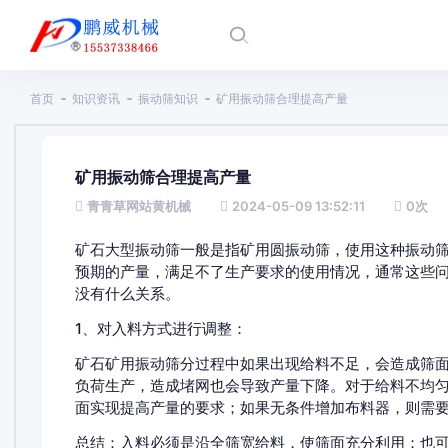
首页
知识资讯
振动筛知识
矿用振动筛合理提高产量
矿用振动筛合理提高产量
青青草网站黄机械
2024-05-09 13:52:11
0
次
矿石大型振动筛一般是指矿用圆振动筛，使用这种振
预期的产量，满足不了生产要求的使用情况，通常这些
没有什么关系。
1、对入料方式进行调整：
矿石矿用振动筛分过程中如果出现给料不足，会造成筛面矿石
负荷生产，造成堵网也会导致产量下降。对于给料不均
面实现提高产量的要求；如果无条件增加布料器，则
总结：入料必须是沿全筛宽给料，使筛面充分利用；也可