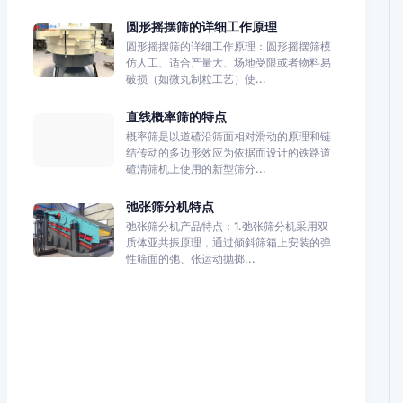
圆形摇摆筛的详细工作原理
圆形摇摆筛的详细工作原理：圆形摇摆筛模
仿人工、适合产量大、场地受限或者物料易
破损（如微丸制粒工艺）使...
直线概率筛的特点
概率筛是以道碴沿筛面相对滑动的原理和链
结传动的多边形效应为依据而设计的铁路道
碴清筛机上使用的新型筛分...
弛张筛分机特点
弛张筛分机产品特点：1.弛张筛分机采用双
质体亚共振原理，通过倾斜筛箱上安装的弹
性筛面的弛、张运动抛掷...