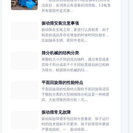
况良好，各润滑点有适量的润滑脂。1.2检查
所有紧固件是否紧...
振动筛安装注意事项
振动筛在安装之前，要进行认真检查，由于
制造的成品库存在堆放的时候时间比较长，
比如轴承生锈、密封件老化...
筛分机械的结构分类
将颗粒大小不同的混合物料，通过单层或多
层筛子而分成若干个不同粒度级别的过程称
为筛分。根据筛分机械的结...
平面回旋筛的性能特点
平面回旋筛的性能特点颗粒平面回旋筛适应
于颗粒分离的大型精细筛分机这是一种精度
高、大处理量的筛分机！尤...
振动筛常见故障
振动筛故障通常包括筛分质量差、筛子运行
时的技术指标不符要求、筛子的零部件磨损
严重或损坏。一、振动筛筛...