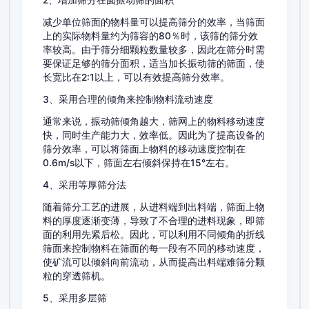
2、增加筛分在圆振动筛的面积
减少单位筛面的物料量可以提高筛分的效率，当筛面
上的实际物料量约为筛容的80％时，该筛的筛分效
率较高。由于筛分细颗粒数量较多，因此在筛分时需
要保证足够的筛分面积，适当加长振动筛的筛面，使
长宽比在2:1以上，可以有效提高筛分效率。
3、采用合理的倾角来控制物料流动速度
通常来说，振动筛倾角越大，筛网上的物料移动速度
快，同时生产能力大，效率低。因此为了提高设备的
筛分效率，可以将筛面上物料的移动速度控制在
0.6m/s以下，筛面左右倾斜保持在15°左右。
4、采用等厚筛分法
随着筛分工艺的进展，从进料端到出料端，筛面上物
料的厚度逐渐变薄，导致了不合理的进料现象，即筛
面的利用先紧后松。因此，可以利用不同倾角的折线
筛面来控制物料在筛面的每一段有不同的移动速度，
使矿流可以倾斜向前流动，从而提高出料端难筛分颗
粒的穿透筛机。
5、采用多层筛