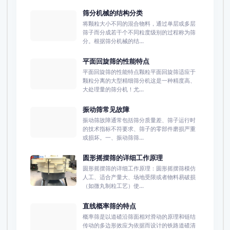
筛分机械的结构分类
将颗粒大小不同的混合物料，通过单层或多层
筛子而分成若干个不同粒度级别的过程称为筛
分。根据筛分机械的结...
平面回旋筛的性能特点
平面回旋筛的性能特点颗粒平面回旋筛适应于
颗粒分离的大型精细筛分机这是一种精度高、
大处理量的筛分机！尤...
振动筛常见故障
振动筛故障通常包括筛分质量差、筛子运行时
的技术指标不符要求、筛子的零部件磨损严重
或损坏。一、振动筛筛...
圆形摇摆筛的详细工作原理
圆形摇摆筛的详细工作原理：圆形摇摆筛模仿
人工、适合产量大、场地受限或者物料易破损
（如微丸制粒工艺）使...
直线概率筛的特点
概率筛是以道碴沿筛面相对滑动的原理和链结
传动的多边形效应为依据而设计的铁路道碴清