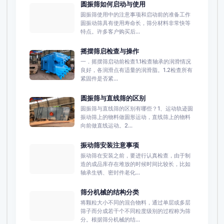
圆振筛如何启动与使用
圆振筛使用中的注意事项和启动前的准备工作
圆振动筛具有使用寿命长，筛分材料非常快等
特点。许多客户购买后...
摇摆筛启检查与操作
一．摇摆筛启动前检查1.1检查轴承的润滑情况
良好，各润滑点有适量的润滑脂。1.2检查所有
紧固件是否紧...
圆振筛与直线筛的区别
圆振筛与直线筛的区别有哪些？1、运动轨迹圆
振动筛上的物料做圆形运动，直线筛上的物料
向前做直线运动。2...
振动筛安装注意事项
振动筛在安装之前，要进行认真检查，由于制
造的成品库存在堆放的时候时间比较长，比如
轴承生锈、密封件老化...
筛分机械的结构分类
将颗粒大小不同的混合物料，通过单层或多层
筛子而分成若干个不同粒度级别的过程称为筛
分。根据筛分机械的结...