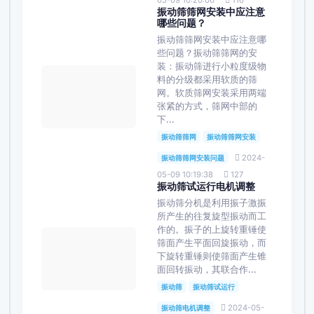
05-09 10:20:06
116
振动筛筛网安装中应注意
哪些问题？
振动筛筛网安装中应注意哪
些问题？振动筛筛网的安
装：振动筛进行小粒度级物
料的分级都采用软质的筛
网。软质筛网安装采用两端
张紧的方式，筛网中部的
下...
振动筛筛网
振动筛筛网安装
2024-
振动筛筛网安装问题
05-09 10:19:38
127
振动筛试运行电机调整
振动筛分机是利用振子激振
所产生的往复旋型振动而工
作的。振子的上旋转重锤使
筛面产生平面回旋振动，而
下旋转重锤则使筛面产生锥
面回转振动，其联合作...
振动筛
振动筛试运行
2024-05-
振动筛电机调整