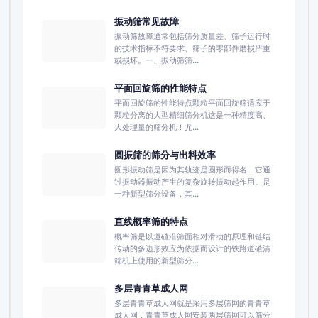
振动筛常见故障
振动筛故障通常包括筛分质量差、筛子运行时
的技术指标不符要求、筛子的零部件磨损严重
或损坏。一、振动筛筛...
平面回旋筛的性能特点
平面回旋筛的性能特点颗粒平面回旋筛适应于
颗粒分离的大型精细筛分机这是一种精度高、
大处理量的筛分机！尤...
圆振筛的筛分与出料效率
圆形振动筛是因为其轨迹是圆形而得名，它通
过振动器振动产生的复杂旋转振动起作用。是
一种新型筛分设备，其...
直线概率筛的特点
概率筛是以道碴沿筛面相对滑动的原理和链结
传动的多边形效应为依据而设计的铁路道碴清
筛机上使用的新型筛分...
多层青青草成人网
多层青青草成人网就是采用多层筛网的青青草
成人网，青青草成人网安装两层筛网可以筛分