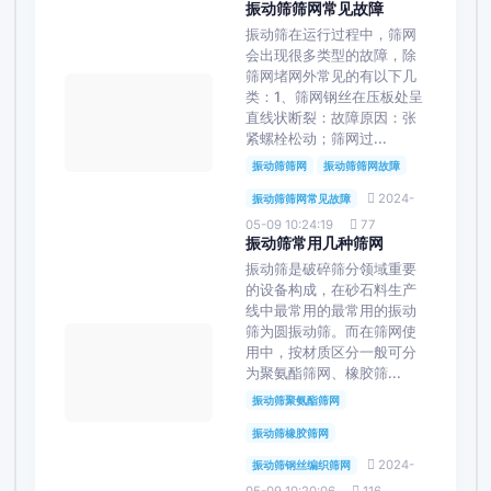
振动筛筛网常见故障
振动筛在运行过程中，筛网
会出现很多类型的故障，除
筛网堵网外常见的有以下几
类：1、筛网钢丝在压板处呈
直线状断裂：故障原因：张
紧螺栓松动；筛网过...
振动筛筛网
振动筛筛网故障
2024-
振动筛筛网常见故障
05-09 10:24:19
77
振动筛常用几种筛网
振动筛是破碎筛分领域重要
的设备构成，在砂石料生产
线中最常用的最常用的振动
筛为圆振动筛。而在筛网使
用中，按材质区分一般可分
为聚氨酯筛网、橡胶筛...
振动筛聚氨酯筛网
振动筛橡胶筛网
2024-
振动筛钢丝编织筛网